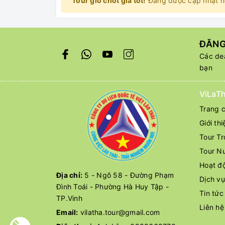
Tour giờ chót giá tốt!
Đang được cập nhật n
ĐĂNG
Các dea
bạn
ViLaTh
Trang 
Giới thi
Tour T
Tour N
Hoạt độ
Địa chỉ:
5 - Ngõ 58 - Đường Phạm
Dịch v
Đình Toái - Phường Hà Huy Tập -
Tin tức
TP.Vinh
Liên hệ
Email:
vilatha.tour@gmail.com