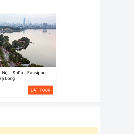
 Nội - SaPa - Fansipan -
 Hạ Long
ĐẶT TOUR