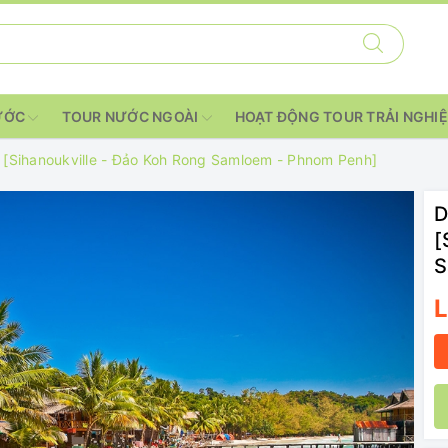
ƯỚC
TOUR NƯỚC NGOÀI
HOẠT ĐỘNG TOUR TRẢI NGHI
 [Sihanoukville - Đảo Koh Rong Samloem - Phnom Penh]
D
[
S
L