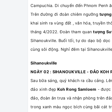
Campuchia. Di chuyển đến Phnom Penh ăn t
Trên đường đi đoàn chiêm ngưỡng
tượng
khai sinh ra vùng đất , văn hóa, truyền 
tháng 4/2022. Đoàn tham quan
tượng Sư
Sihanoukville. Buổi tối, tự do dạo bộ dọ
cùng sôi động. Nghỉ đêm tại Sihanoukville
Sihanoukville
NGÀY 02 : SIHANOUKVILLE - ĐẢO KOH R
Sau bữa sáng, quý khách ra cầu cảng. Lên
đảo xinh đẹp
Koh Rong Samloem
- được 
đảo, đoàn ăn trưa và nhận phòng trên đả
trong xanh màu ngọc bích cùng bãi cát t