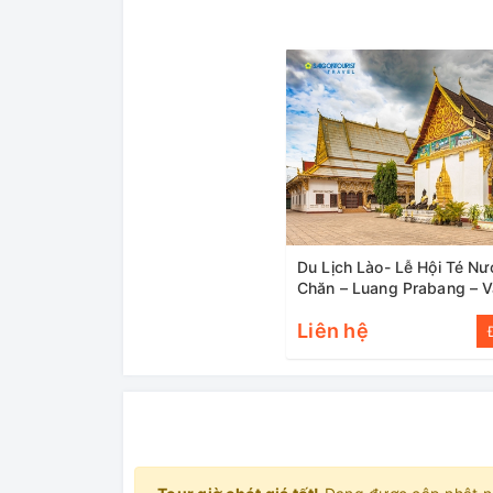
Du Lịch Lào- Lễ Hội Té Nư
Chăn – Luang Prabang – 
Viêng)
Liên hệ