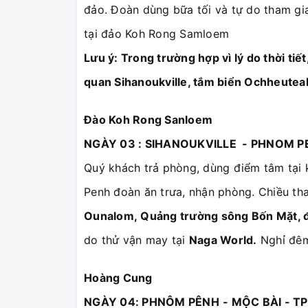
đảo. Đoàn dùng bữa tối và tự do tham gia
tại đảo Koh Rong Samloem
Lưu ý: Trong trường hợp vì lý do thời tiế
quan Sihanoukville, tắm biển Ochheuteal.
Đào Koh Rong Sanloem
NGÀY 03 : SIHANOUKVILLE - PHNOM PEN
Quý khách trả phòng, dùng điểm tâm tại
Penh đoàn ăn trưa, nhận phòng. Chiều t
Ounalom,
Quảng trường sông Bốn Mặt, đ
do thử vận may tại
Naga World.
Nghỉ đêm
Hoàng Cung
NGÀY 04: PHNÔM PÊNH
-
MỘC BÀI -
TP