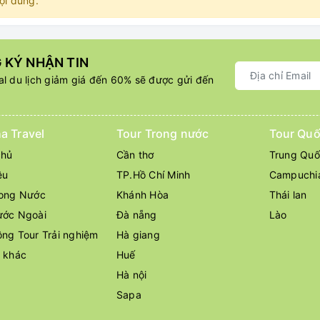
ội dung.
 KÝ NHẬN TIN
l du lịch giảm giá đến 60% sẽ được gửi đến
a Travel
Tour Trong nước
Tour Quố
chủ
Cần thơ
Trung Qu
ệu
TP.Hồ Chí Minh
Campuchi
rong Nước
Khánh Hòa
Thái lan
ước Ngoài
Đà nẵng
Lào
ng Tour Trải nghiệm
Hà giang
ụ khác
Huế
Hà nội
Sapa