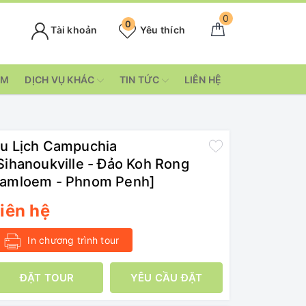
0
0
Tài khoản
Yêu thích
ỆM
DỊCH VỤ KHÁC
TIN TỨC
LIÊN HỆ
u Lịch Campuchia
Sihanoukville - Đảo Koh Rong
amloem - Phnom Penh]
iên hệ
In chương trình tour
ĐẶT TOUR
YÊU CẦU ĐẶT