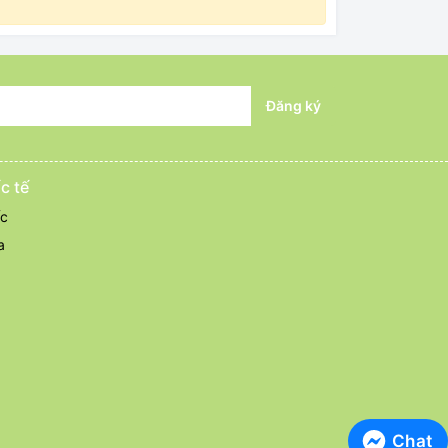
Đăng ký
c tế
ốc
a
Chat