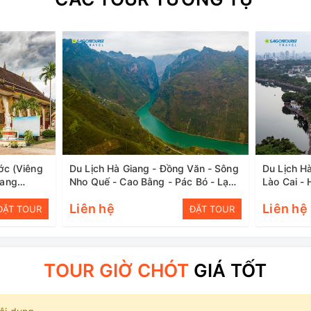
ớc (Viêng
Du Lịch Hà Giang - Đồng Văn - Sông
Du Lịch Hà
Vang
Nho Quế - Cao Bằng - Pác Bó - Lạng
Lào Cai -
Sơn
Liên hệ
Liên hệ
ĐẶT TOUR
ĐẶT TOUR
TOUR GIỜ CHÓT
GIÁ TỐT