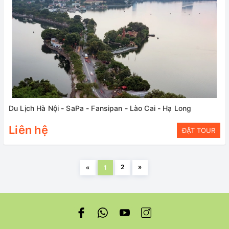
Du Lịch Hà Nội - SaPa - Fansipan - Lào Cai - Hạ Long
Liên hệ
ĐẶT TOUR
2
»
«
1