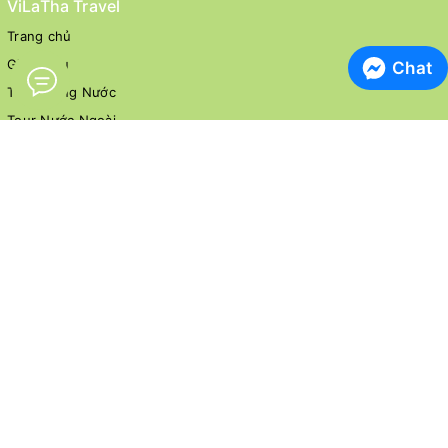
ViLaTha Travel
Trang chủ
Giới thiệu
Chat
Tour Trong Nước
Tour Nước Ngoài
Hoạt động Tour Trải nghiệm
Dịch vụ khác
Tin tức
Liên hệ
Tour Trong nước
Cần thơ
TP.Hồ Chí Minh
Khánh Hòa
Đà nẵng
Hà giang
Huế