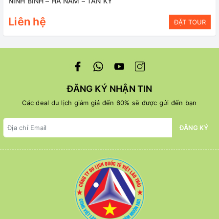
NINH BÌNH – HÀ NAM – TÂN KỲ
Liên hệ
ĐẶT TOUR
ĐĂNG KÝ NHẬN TIN
Các deal du lịch giảm giá đến 60% sẽ được gửi đến bạn
ĐĂNG KÝ